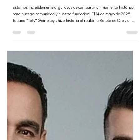
de Oro
Estamos increíblemente orgullosos de compartir un momento histórico
para nuestra comunidad y nuestra fundación. El 14 de mayo de 2025,
Tatiana “Taty” Guiribitey , hizo historia al recibir la Batuta de Oro , un
distinguido honor presentado por la Orquesta Sinfónica de Miami (MISO)
en nombre de la alcaldesa del condado de Miami-Dade, Daniella Levine
Cava . El premio fue entregado durante un emotivo concierto en honor al
Día de la Madre en el Centro Adrienne Arsht en Miami,