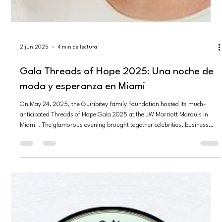
2 jun 2025
4 min de lectura
Gala Threads of Hope 2025: Una noche de
moda y esperanza en Miami
On May 24, 2025, the Guiribitey Family Foundation hosted its much-
anticipated Threads of Hope Gala 2025 at the JW Marriott Marquis in
Miami . The glamorous evening brought together celebrities, business
leaders, and philanthropists for a common purpose – supporting the
foundation’s charitable mission. Guests walked a vibrant red carpet into
an event that seamlessly blended high fashion with heartfelt
philanthropy. The atmosphere was warm and celebratory, as attendees
gathered